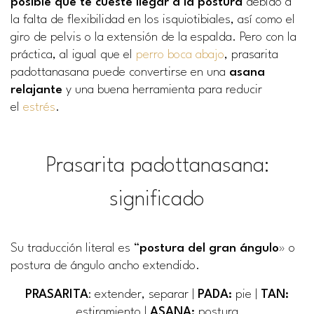
posible que te cueste llegar a la postura
debido a
la falta de flexibilidad en los isquiotibiales, así como el
giro de pelvis o la extensión de la espalda. Pero con la
práctica, al igual que el
perro boca abajo
, prasarita
padottanasana puede convertirse en una
asana
relajante
y una buena herramienta para reducir
el
estrés
.
Prasarita padottanasana:
significado
Su traducción literal es “
postura del gran ángulo
» o
postura de ángulo ancho extendido.
PRASARITA
: extender, separar |
PADA:
pie |
TAN:
estiramiento |
ASANA:
postura