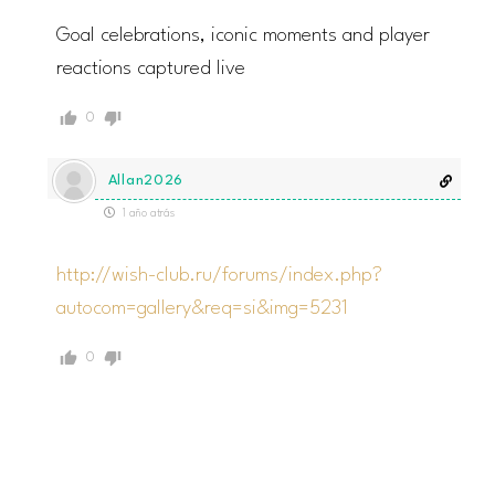
Goal celebrations, iconic moments and player
reactions captured live
0
Allan2026
1 año atrás
http://wish-club.ru/forums/index.php?
autocom=gallery&req=si&img=5231
0