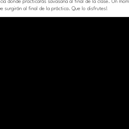
cía donde practicarás savasana al final de la clase. Un mo
surgirán al final de la práctica. Que lo disfrutes!