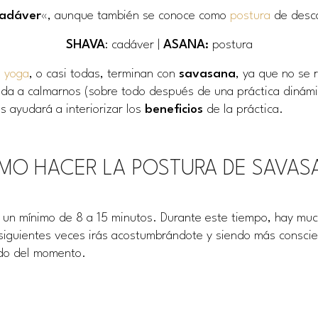
cadáver
«, aunque también se conoce como
postura
de desca
SHAVA
: cadáver |
ASANA:
postura
e yoga
, o casi todas, terminan con
savasana
, ya que no se 
uda a calmarnos (sobre todo después de una práctica dinámic
s ayudará a interiorizar los
beneficios
de la práctica.
MO HACER LA POSTURA DE SAVAS
un mínimo de 8 a 15 minutos. Durante este tiempo, hay mu
 siguientes veces irás acostumbrándote y siendo más conscie
ndo del momento.