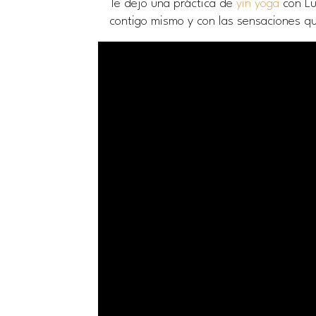
Te dejo una práctica de
yin yoga
con Lu
contigo mismo y con las sensaciones que 