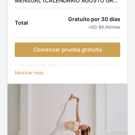
MENSUAL (CALENDARIO AGOSTO GRATIS)
Gratuito por 30 días
Total
USD $9,99/mes
Comenzar prueba gratuita
Si te registras ahora, conservarás el precio de
9,99€/mes para siempre. El 12 de septiembre
empiezan las clases en directo y la
suscripción pasará a costar 19,99 €/mes.