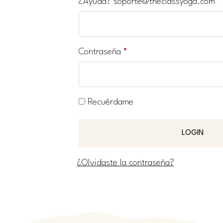
¿Ayuda? soporte@theclassyoga.com
*
Contraseña
*
Recuérdame
LOGIN
¿Olvidaste la contraseña?