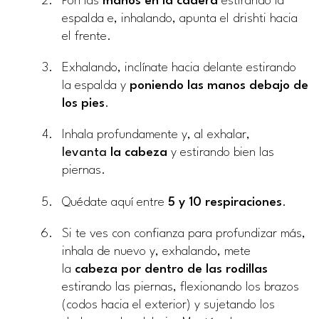
Pon las
manos en la cadera
estirando la
espalda e, inhalando, apunta el drishti hacia
el frente.
Exhalando, inclínate hacia delante estirando
la espalda y
poniendo las manos debajo de
los pies
.
Inhala profundamente y, al exhalar,
levanta
la
cabeza
y estirando bien las
piernas.
Quédate aquí entre
5 y 10 respiraciones
.
Si te ves con confianza para profundizar más,
inhala de nuevo y, exhalando, mete
la
cabeza por dentro de las rodillas
estirando las piernas, flexionando los brazos
(codos hacia el exterior) y sujetando los