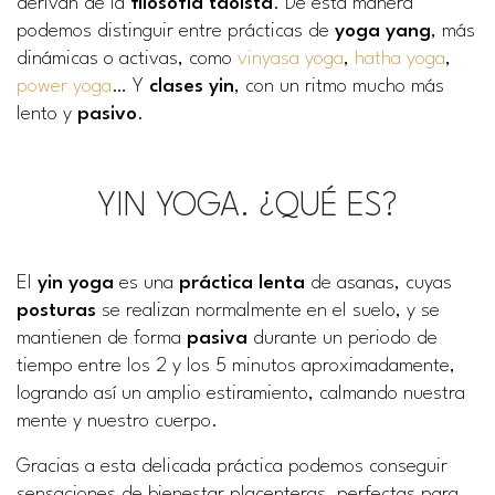
derivan de la
filosofía taoísta
. De esta manera
podemos distinguir entre prácticas de
yoga yang
, más
dinámicas o activas, como
vinyasa yoga
,
hatha yoga
,
power yoga
… Y
clases yin
, con un ritmo mucho más
lento y
pasivo
.
YIN YOGA. ¿QUÉ ES?
El
yin yoga
es una
práctica lenta
de asanas, cuyas
posturas
se realizan normalmente en el suelo, y se
mantienen de forma
pasiva
durante un periodo de
tiempo entre los 2 y los 5 minutos aproximadamente,
logrando así un amplio estiramiento, calmando nuestra
mente y nuestro cuerpo.
Gracias a esta delicada práctica podemos conseguir
sensaciones de bienestar placenteras, perfectas para