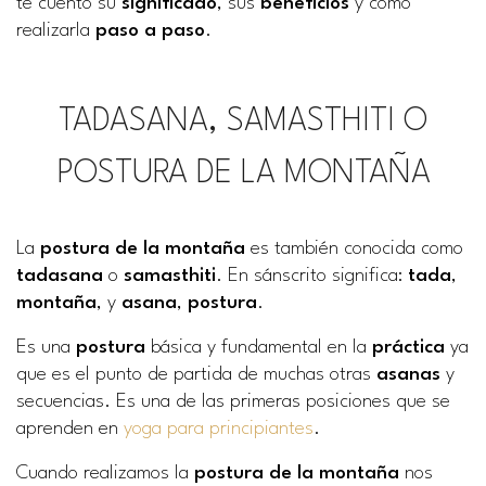
te cuento su
significado
, sus
beneficios
y cómo
realizarla
paso a paso
.
TADASANA, SAMASTHITI O
POSTURA DE LA MONTAÑA
La
postura de la montaña
es también conocida como
tadasana
o
samasthiti
. En sánscrito significa:
tada
,
montaña
, y
asana
,
postura
.
Es una
postura
básica y fundamental en la
práctica
ya
que es el punto de partida de muchas otras
asanas
y
secuencias. Es una de las primeras posiciones que se
aprenden en
yoga para principiantes
.
Cuando realizamos la
postura de la montaña
nos