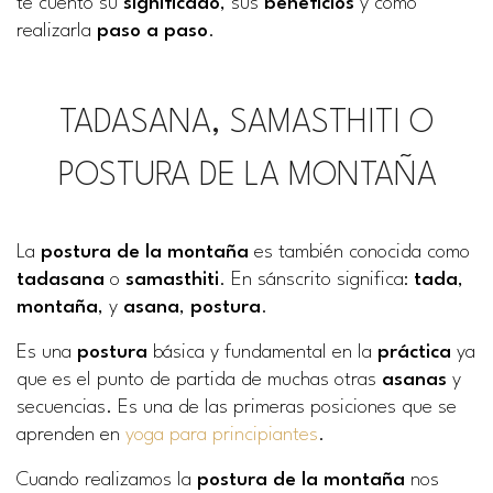
te cuento su
significado
, sus
beneficios
y cómo
realizarla
paso a paso
.
TADASANA, SAMASTHITI O
POSTURA DE LA MONTAÑA
La
postura de la montaña
es también conocida como
tadasana
o
samasthiti
. En sánscrito significa:
tada
,
montaña
, y
asana
,
postura
.
Es una
postura
básica y fundamental en la
práctica
ya
que es el punto de partida de muchas otras
asanas
y
secuencias. Es una de las primeras posiciones que se
aprenden en
yoga para principiantes
.
Cuando realizamos la
postura de la montaña
nos