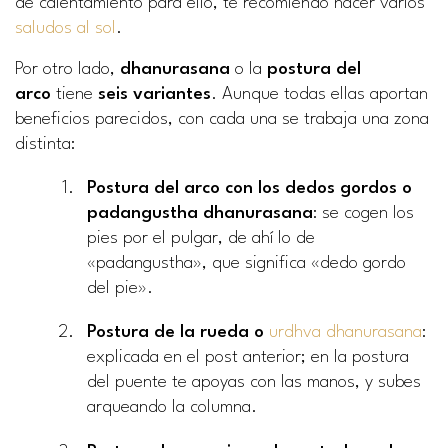
de calentamiento para ello, te recomiendo hacer varios
saludos al sol
.
Por otro lado,
dhanurasana
o la
postura del
arco
tiene
seis variantes
. Aunque todas ellas aportan
beneficios parecidos, con cada una se trabaja una zona
distinta:
Postura del arco con los dedos gordos o
padangustha dhanurasana
: se cogen los
pies por el pulgar, de ahí lo de
«padangustha», que significa «dedo gordo
del pie».
Postura de la rueda o
urdhva dhanurasana
:
explicada en el post anterior; en la postura
del puente te apoyas con las manos, y subes
arqueando la columna.