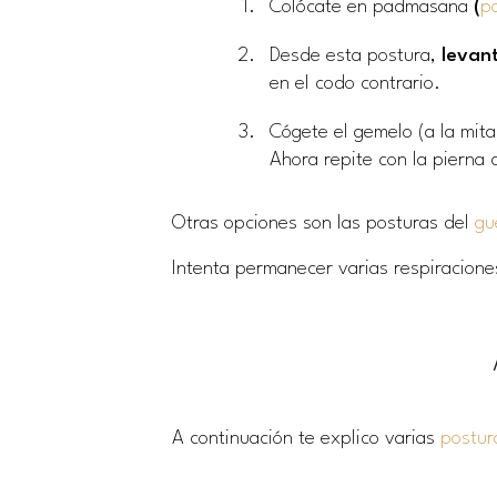
Colócate en padmasana
(
po
Desde esta postura,
levan
en el codo contrario.
Cógete el gemelo (a la mit
Ahora repite con la pierna c
Otras opciones son las posturas del
gu
Intenta permanecer varias respiracione
A continuación te explico varias
postur