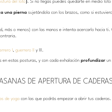
stura del loto
)
. Si no llegas puedes quedarte en medio loto
ta una pierna
sujetándola con los brazos, como si estuviera
ad, más o menos) con las manos e intenta acercarlo hacia ti
ontraria.
errero I
,
guerrero II
y III.
s en estas posturas, y con cada exhalación
profundizar
un 
ASANAS DE APERTURA DE CADERA
as de yoga
con las que podrás empezar a abrir tus caderas.