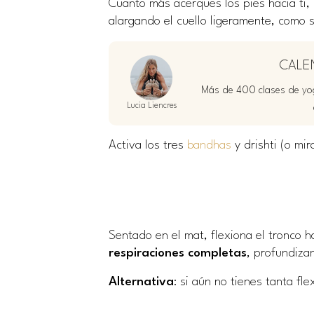
Cuanto más acerques los pies hacia ti,
alargando el cuello ligeramente, como si
CALE
Más de 400 clases de yog
Lucia Liencres
Activa los tres
bandhas
y drishti (o mi
Sentado en el mat, flexiona el tronco h
respiraciones completas
, profundiza
Alternativa
: si aún no tienes tanta fle