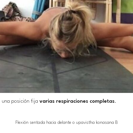
n una posición fija
varias respiraciones completas
.
Flexión sentada hacia delante o upavistha konasana B