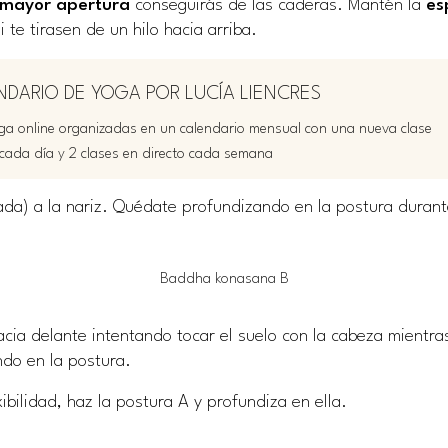
mayor apertura
conseguirás de las caderas. Mantén la
esp
 te tirasen de un hilo hacia arriba.
NDARIO DE YOGA POR LUCÍA LIENCRES
a online organizadas en un calendario mensual con una nueva clase
cada día y 2 clases en directo cada semana
rada) a la nariz. Quédate profundizando en la postura duran
Baddha konasana B
acia delante intentando tocar el suelo con la cabeza mientr
ndo en la postura.
xibilidad, haz la postura A y profundiza en ella.