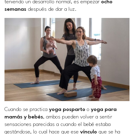
teniendo un desarrollo normal, es empezar
ocho
semanas
después de dar a luz.
Cuando se practica
yoga posparto
o
yoga para
mamás y bebés
, ambos pueden volver a sentir
sensaciones parecidas a cuando el bebé estaba
gestándose, lo cual hace que ese
vínculo
que se ha