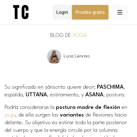
Login
Prueba gratis
BLOG DE
YOGA
Lucia Liencres
Su significado en sánscrito quiere decir:
PASCHIMA
,
espalda
,
UTTANA
,
estiramiento
, y
ASANA
,
postura
.
Podría considerarse la
postura madre de flexión
en
yoga
, de ella surgen las
variantes
de flexiones hacia
delante. Su objetivo es estirar toda la parte posterior
del cuerpo y que la energía circule por la columna