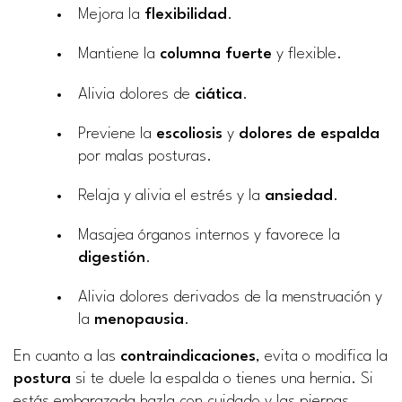
Mejora la
flexibilidad
.
Mantiene la
columna fuerte
y flexible.
Alivia dolores de
ciática
.
Previene la
escoliosis
y
dolores de espalda
por malas posturas.
Relaja y alivia el estrés y la
ansiedad
.
Masajea órganos internos y favorece la
digestión
.
Alivia dolores derivados de la menstruación y
la
menopausia
.
En cuanto a las
contraindicaciones
, evita o modifica la
postura
si te duele la espalda o tienes una hernia. Si
estás embarazada hazla con cuidado y las piernas