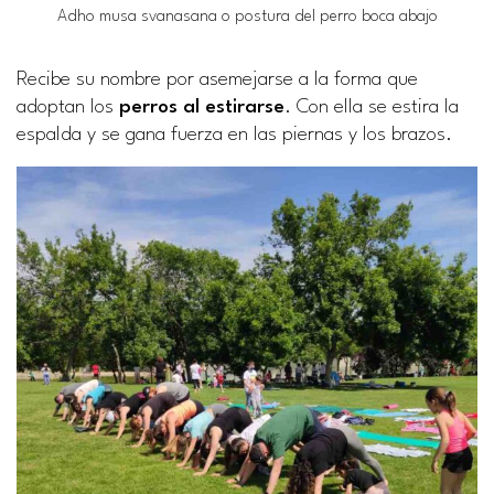
Adho musa svanasana o postura del perro boca abajo
Recibe su nombre por asemejarse a la forma que
adoptan los
perros al estirarse
. Con ella se estira la
espalda y se gana fuerza en las piernas y los brazos.