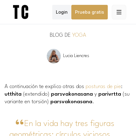
Login
Prueba gratis
BLOG DE
YOGA
Lucia Liencres
A continuación te explico otras dos
posturas de pie
:
utthita
(extendido)
parsvakonasana
y
parivrtta
(su
variante en torsión)
parsvakonasana
.
En la vida hay tres figuras
geométricas: círculos viciosos,