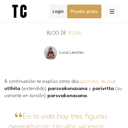
Login
Prueba gratis
BLOG DE
YOGA
Lucia Liencres
A continuación te explico otras dos
posturas de pie
:
utthita
(extendido)
parsvakonasana
y
parivrtta
(su
variante en torsión)
parsvakonasana
.
En la vida hay tres figuras
geométricas: círculos viciosos,