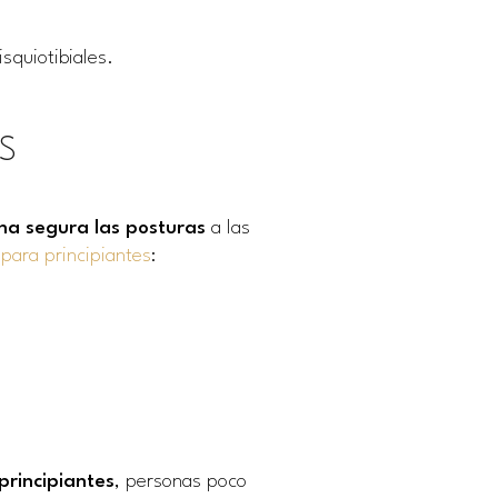
isquiotibiales.
S
a segura las posturas
a las
para principiantes
:
principiantes
, personas poco