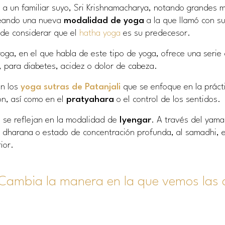
s a un familiar suyo, Sri Krishnamacharya, notando grandes m
creando una nueva
modalidad de yoga
a la que llamó con s
ede considerar que el
hatha yoga
es su predecesor.
yoga
, en el que habla de este tipo de yoga, ofrece una serie
 para diabetes, acidez o dolor de cabeza.
en los
yoga sutras de Patanjali
que se enfoque en la práct
ón, así como en el
pratyahara
o el control de los sentidos.
ó se reflejan en la modalidad de
Iyengar
. A través del yama
 dharana o estado de concentración profunda, al samadhi, e
ior.
Cambia la manera en la que vemos las c