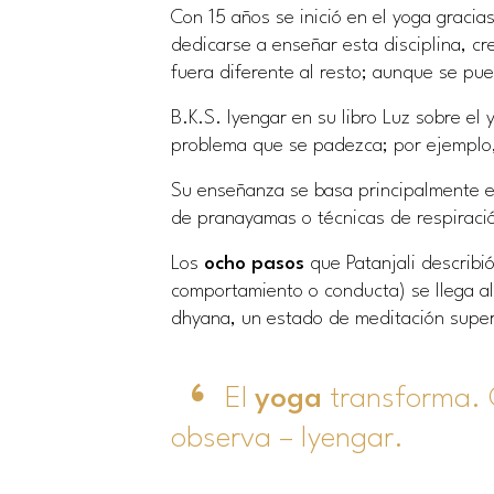
Con 15 años se inició en el yoga gracia
dedicarse a enseñar esta disciplina, 
fuera diferente al resto; aunque se pu
B.K.S. Iyengar en su libro
Luz sobre el 
problema que se padezca; por ejemplo,
Su enseñanza se basa principalmente 
de pranayamas o técnicas de respiraci
Los
ocho pasos
que Patanjali describi
comportamiento o conducta) se llega al
dhyana, un estado de meditación super
El
yoga
transforma. 
observa – Iyengar.