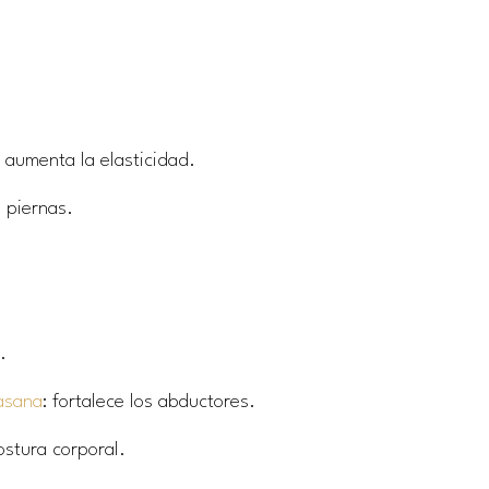
 aumenta la elasticidad.
s piernas.
.
asana
: fortalece los abductores.
ostura corporal.