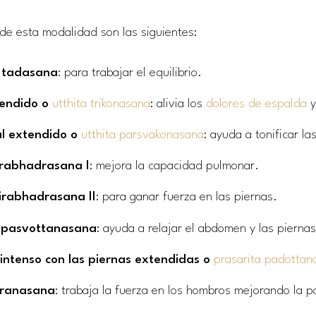
e esta modalidad son las siguientes:
o tadasana
: para trabajar el equilibrio.
tendido o
utthita trikonasana
: alivia los
dolores de espalda
y
al extendido o
utthita parsvakonasana
: ayuda a tonificar la
rabhadrasana I
: mejora la capacidad pulmonar.
irabhadrasana II
: para ganar fuerza en las piernas.
o pasvottanasana
: ayuda a relajar el abdomen y las piernas
 intenso con las piernas extendidas o
prasarita padottan
stranasana
: trabaja la fuerza en los hombros mejorando la p