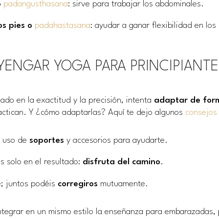
o
padangusthasana
: sirve para trabajar los abdominales.
os pies o
padahastasana
: ayudar a ganar flexibilidad en los 
IYENGAR YOGA PARA PRINCIPIANTE
do en la exactitud y la precisión, intenta
adaptar de form
actican. Y ¿cómo adaptarlas? Aquí te dejo algunos
consejos 
z uso de
soportes
y accesorios para ayudarte.
s solo en el resultado:
disfruta del camino
.
e; juntos podéis
corregiros
mutuamente.
ntegrar en un mismo estilo la enseñanza para embarazadas,