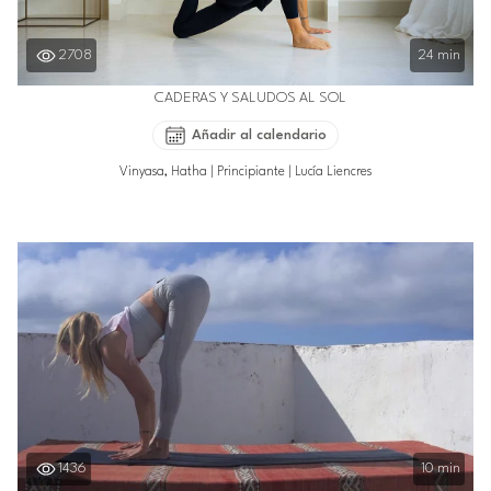
2708
24 min
CADERAS Y SALUDOS AL SOL
Añadir al calendario
Vinyasa, Hatha
|
Principiante
|
Lucía Liencres
1436
10 min