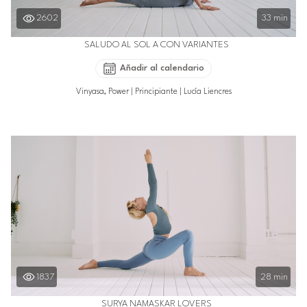
2602
33 min
SALUDO AL SOL A CON VARIANTES
Añadir al calendario
Vinyasa, Power
|
Principiante
|
Lucía Liencres
1837
28 min
SURYA NAMASKAR LOVERS