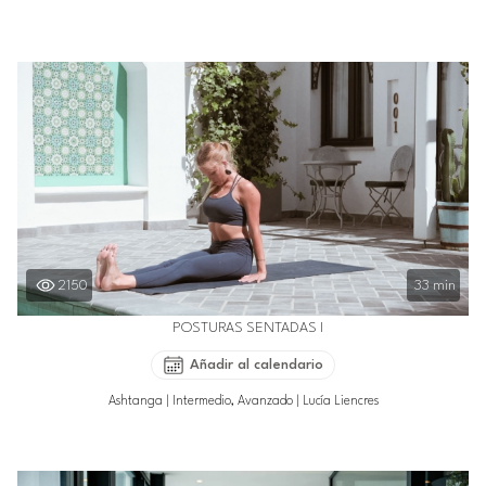
2150
33 min
POSTURAS SENTADAS I
Añadir al calendario
Ashtanga
|
Intermedio, Avanzado
|
Lucía Liencres