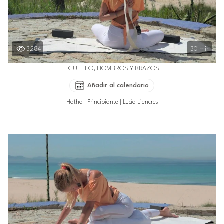
3284
30 min
CUELLO, HOMBROS Y BRAZOS
Añadir al calendario
Hatha
|
Principiante
|
Lucía Liencres