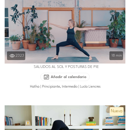
2323
18 min
SALUDOS AL SOL Y POSTURAS DE PIE
Añadir al calendario
Hatha
|
Principiante, Intermedio
|
Lucía Liencres
Nueva