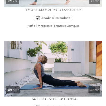
2161
61 min
LOS 3 SALUDOS AL SOL, CLASSICAL A Y B
Añadir al calendario
Hatha
|
Principiante
|
Francesca Garrigues
1927
30 min
SALUDO AL SOL B – ASHTANGA