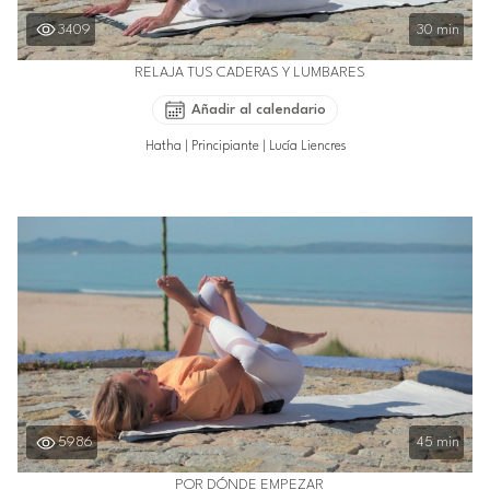
3409
30 min
RELAJA TUS CADERAS Y LUMBARES
Añadir al calendario
Hatha
|
Principiante
|
Lucía Liencres
5986
45 min
POR DÓNDE EMPEZAR